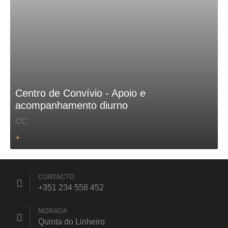
Centro de Convívio - Apoio e
acompanhamento diurno
CC
+
CONTACTO
+351 234 558 452
MORADA
Quinta do Linheiro