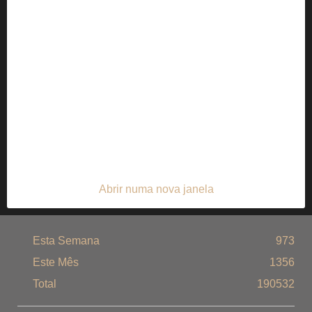
Abrir numa nova janela
Esta Semana
973
Este Mês
1356
Total
190532