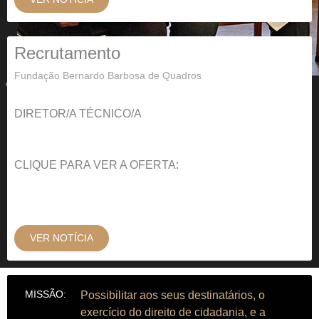
Recrutamento
Fundação Bernardo Barbosa de Quadros
DIRETOR/A TÉCNICO/A
CLIQUE PARA VER A OFERTA:
VER NOTÍCIA
MISSÃO:
Possibilitar aos seus destinatários, o
exercício do direito de cidadania, e a