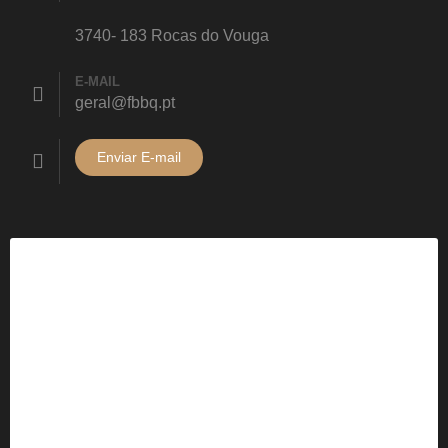
3740- 183 Rocas do Vouga
E-MAIL
geral@fbbq.pt
Enviar E-mail